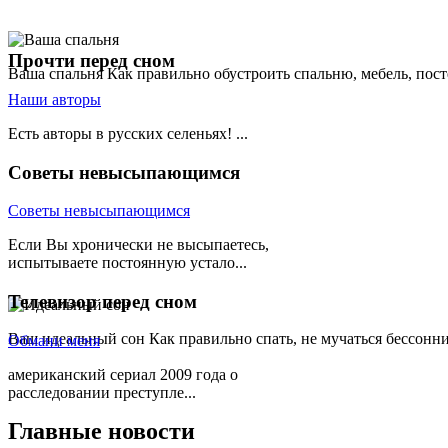
Прочти
перед сном
Ваша спальня
Как правильно обустроить спальню, мебель, пост
Наши авторы
Есть авторы в русских селеньях! ...
Советы
невысыпающимся
Советы невысыпающимся
Если Вы хронически не высыпаетесь,
испытываете постоянную устало...
Телевизор
перед сном
Ваш идеальный сон
Как правильно спать, не мучаться бессонн
Обмани меня
американский сериал 2009 года о
расследовании преступле...
Главные
новости