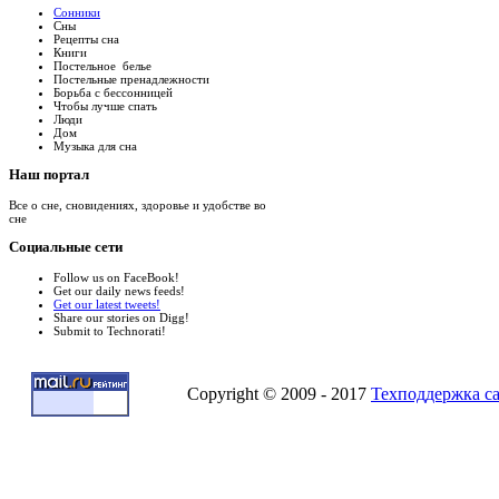
Сонники
Сны
Рецепты сна
Книги
Постельное белье
Постельные пренадлежности
Борьба с бессонницей
Чтобы лучше спать
Люди
Дом
Музыка для сна
Наш
портал
Все о сне, сновидениях, здоровье и удобстве во
сне
Социальные
сети
Follow us on FaceBook!
Get our daily news feeds!
Get our latest tweets!
Share our stories on Digg!
Submit to Technorati!
Copyright © 2009 - 2017
Техподдержка с