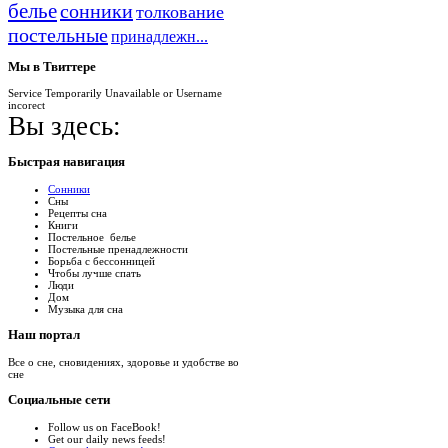
белье
сонники
толкование
постельные
принадлежн...
Мы
в Твиттере
Service Temporarily Unavailable or Username
incorect
Вы здесь:
Быстрая
навигация
Сонники
Сны
Рецепты сна
Книги
Постельное белье
Постельные пренадлежности
Борьба с бессонницей
Чтобы лучше спать
Люди
Дом
Музыка для сна
Наш
портал
Все о сне, сновидениях, здоровье и удобстве во
сне
Социальные
сети
Follow us on FaceBook!
Get our daily news feeds!