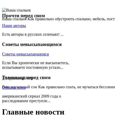
Прочти
перед сном
Ваша спальня
Как правильно обустроить спальню, мебель, пост
Наши авторы
Есть авторы в русских селеньях! ...
Советы
невысыпающимся
Советы невысыпающимся
Если Вы хронически не высыпаетесь,
испытываете постоянную устало...
Телевизор
перед сном
Ваш идеальный сон
Как правильно спать, не мучаться бессонн
Обмани меня
американский сериал 2009 года о
расследовании преступле...
Главные
новости