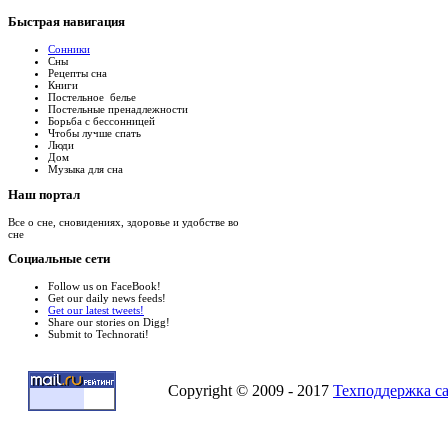
Быстрая
навигация
Сонники
Сны
Рецепты сна
Книги
Постельное белье
Постельные пренадлежности
Борьба с бессонницей
Чтобы лучше спать
Люди
Дом
Музыка для сна
Наш
портал
Все о сне, сновидениях, здоровье и удобстве во
сне
Социальные
сети
Follow us on FaceBook!
Get our daily news feeds!
Get our latest tweets!
Share our stories on Digg!
Submit to Technorati!
Copyright © 2009 - 2017
Техподдержка с