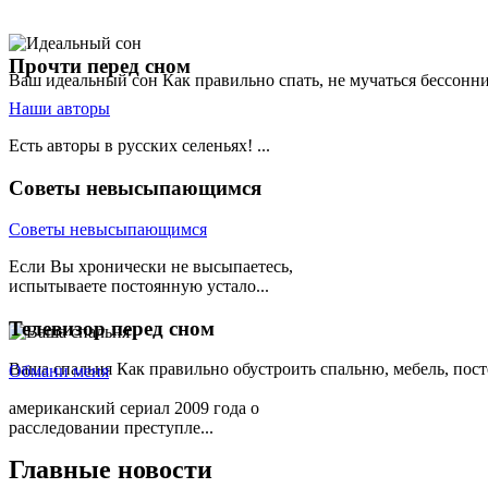
Прочти
перед сном
Ваш идеальный сон
Как правильно спать, не мучаться бессонн
Наши авторы
Есть авторы в русских селеньях! ...
Советы
невысыпающимся
Советы невысыпающимся
Если Вы хронически не высыпаетесь,
испытываете постоянную устало...
Телевизор
перед сном
Ваша спальня
Как правильно обустроить спальню, мебель, пост
Обмани меня
американский сериал 2009 года о
расследовании преступле...
Главные
новости