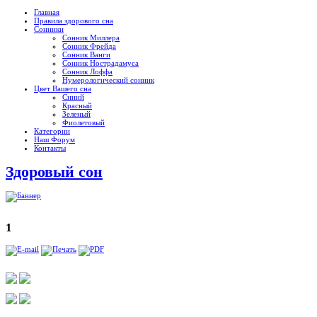
Главная
Правила здорового сна
Сонники
Сонник Миллера
Сонник Фрейда
Сонник Ванги
Сонник Нострадамуса
Сонник Лоффа
Нумерологический сонник
Цвет Вашего сна
Синий
Красный
Зеленый
Фиолетовый
Категории
Наш Форум
Контакты
Здоровый сон
1