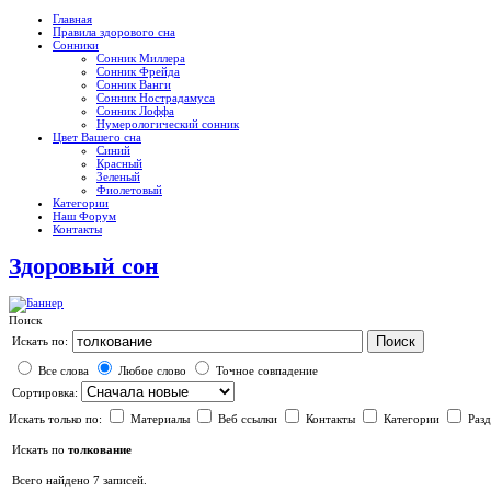
Главная
Правила здорового сна
Сонники
Сонник Миллера
Сонник Фрейда
Сонник Ванги
Сонник Нострадамуса
Сонник Лоффа
Нумерологический сонник
Цвет Вашего сна
Синий
Красный
Зеленый
Фиолетовый
Категории
Наш Форум
Контакты
Здоровый сон
Поиск
Поиск
Искать по:
Все слова
Любое слово
Точное совпадение
Сортировка:
Искать только по:
Материалы
Веб ссылки
Контакты
Категории
Раз
Искать по
толкование
Всего найдено 7 записей.