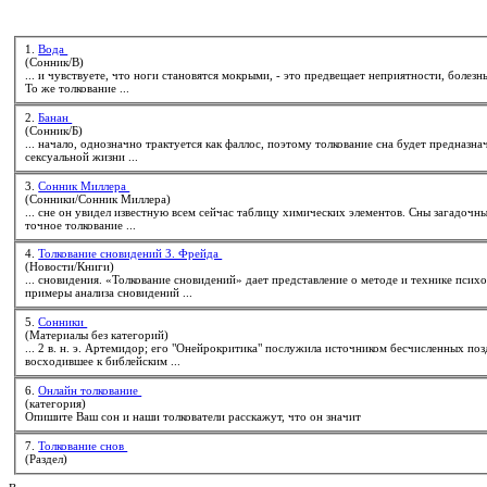
1.
Вода
(Сонник/В)
... и чувствуете, что ноги становятся мокрыми, - это предвещает неприятности, болез
То же
толкование
...
2.
Банан
(Сонник/Б)
... начало, однозначно трактуется как фаллос, поэтому
толкование
сна будет предназначено только для прекрасной половин
сексуальной жизни ...
3.
Сонник Миллера
(Сонники/Сонник Миллера)
... сне он увидел известную всем сейчас таблицу химических элементов. Сны загадочны и непредс
точное
толкование
...
4.
Толкование сновидений З. Фрейда
(Новости/Книги)
... сновидения. «
Толкование
сновидений» дает представление о методе и технике псих
примеры анализа сновидений ...
5.
Сонники
(Материалы без категорий)
восходившее к библейским ...
6.
Онлайн толкование
(категория)
Опишите Ваш сон и наши толкователи расскажут, что он значит
7.
Толкование снов
(Раздел)