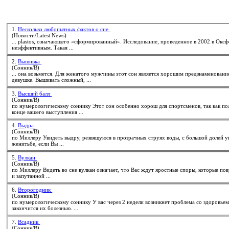
1.
Несколько любопытных фактов о сне
(Новости/Latest News)
... plastos, означающего «сформированный». Исследование
неэффективным. Такая ...
2.
Вышивка
(Сонник/В)
... она возьмется. Для женатого мужчины этот
сон
является хорошим предзнаменованием: скоро в его доме по
девушке. Вышивать сложный, ...
3.
Высший балл
(Сонник/В)
по нумерологическому
сон
нику Этот
сон
особенно хорош для спортсменов, так как пол
конце вашего выступления ...
4.
Выдра
(Сонник/В)
по Миллеру Увидеть выдру, резвящуюся в прозрачных струях воды, с большой до
женитьбе, если Вы ...
5.
Вулкан
(Сонник/В)
и запутанной ...
6.
Второгодник
(Сонник/В)
по нумерологическому
сон
нику У вас через 2 недели возникнет проблема со здоровьем вашего близкого, для молодой матери это предостережение: не пускайте детей в это время в поездки, это
закончится их болезнью. ...
7.
Всадник
(Сонник/В)