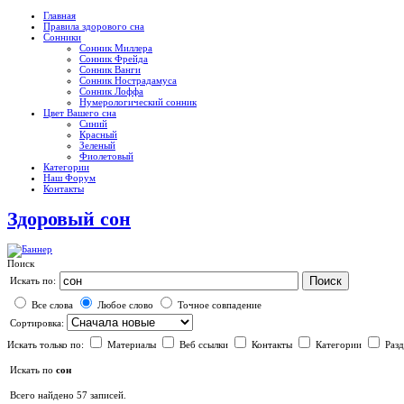
Главная
Правила здорового сна
Сонники
Сонник Миллера
Сонник Фрейда
Сонник Ванги
Сонник Нострадамуса
Сонник Лоффа
Нумерологический сонник
Цвет Вашего сна
Синий
Красный
Зеленый
Фиолетовый
Категории
Наш Форум
Контакты
Здоровый сон
Поиск
Поиск
Искать по:
Все слова
Любое слово
Точное совпадение
Сортировка:
Искать только по:
Материалы
Веб ссылки
Контакты
Категории
Раз
Искать по
сон
Всего найдено 57 записей.