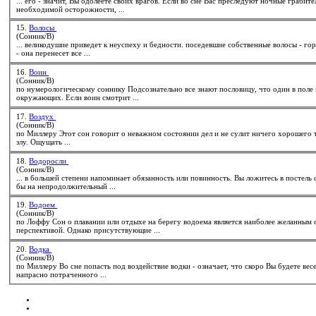
необходимой осторожности, ...
15.
Волосы
(Сонник/В)
... великодушие приведет к неуспеху и бедности. п
- она перенесет все ...
16.
Воин
(Сонник/В)
по нумерологическому
сон
нику Подсознательно все знают пословицу, что один в поле не воин, поэтому увидеть одинокого воина означает, что наяву вы будете страдать от непонимания
окружающих. Если воин смотрит ...
17.
Воздух
(Сонник/В)
по Миллеру Этот
сон
говорит о неважном состоянии дел и не сулит ничего хорошего тому, кто его увидит. Видеть во сне, что Вы дышите горячим воздухо
злу. Ощущать ...
18.
Водоросли
(Сонник/В)
... в большей степени напоминает обязанность или повинность. Вы ложитесь в постель
бы на непродолжительный ...
19.
Водоем
(Сонник/В)
по Лоффу
Сон
о плавании или отдыхе на берегу водоема является наиболее желанны
перспективой. Однако присутствующие ...
20.
Водка
(Сонник/В)
по Миллеру Во сне попасть под воздействие водки - означает, что скоро Вы буде
напрасно потраченного ...