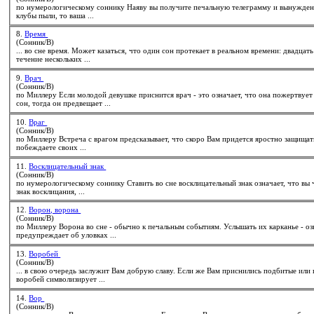
по нумерологическому
сон
нику Наяву вы получите печальную телеграмму и вынуждены будете на 2 недели уехать в другой город. Если же всадник скачет от вас и его конь поднимает огромные
клубы пыли, то ваша ...
8.
Время
(Сонник/В)
... во сне время. Может казаться, что один
сон
протекает в реальном времени: двадцат
течение нескольких ...
9.
Врач
(Сонник/В)
по Миллеру Если молодой девушке приснится врач - это означает, что она пож
сон
, тогда он предвещает ...
10.
Враг
(Сонник/В)
по Миллеру Встреча с врагом предсказывает, что скоро Вам придется яростно за
побеждаете своих ...
11.
Восклицательный знак
(Сонник/В)
по нумерологическому
сон
нику Ставить во сне восклицательный знак означает, что вы чего-то страшно боитесь и пытаетесь найти выход из сложной ситуации. Если вы тщательно прорисовываете
знак восклицания, ...
12.
Ворон, ворона
(Сонник/В)
предупреждает об уловках ...
13.
Воробей
(Сонник/В)
... в свою очередь заслужит Вам добрую славу. Если же Вам 
воробей символизирует ...
14.
Вор
(Сонник/В)