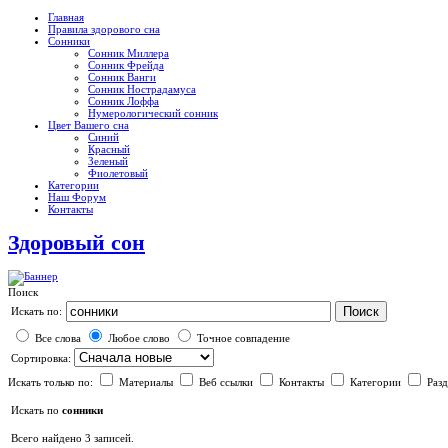
Главная
Правила здорового сна
Сонники
Сонник Миллера
Сонник Фрейда
Сонник Ванги
Сонник Нострадамуса
Сонник Лоффа
Нумерологический сонник
Цвет Вашего сна
Синий
Красный
Зеленый
Фиолетовый
Категории
Наш Форум
Контакты
Здоровый сон
Поиск
Поиск
Искать по:
Все слова
Любое слово
Точное совпадение
Сортировка:
Искать только по:
Материалы
Веб ссылки
Контакты
Категории
Раз
Искать по
сонники
Всего найдено 3 записей.