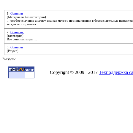
1.
Сонники
(Материалы без категорий)
... особое значение анализу сна как методу проникновения в бессознательные психиче
загадочного романа ...
2.
Сонники
(категория)
Все
сонники
мира ...
3.
Сонники
(Раздел)
Вы здесь:
Copyright © 2009 - 2017
Техподдержка с