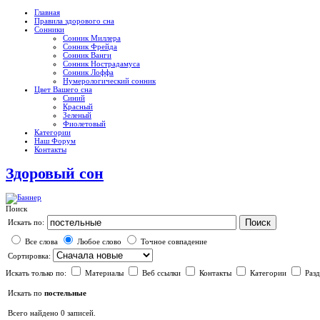
Главная
Правила здорового сна
Сонники
Сонник Миллера
Сонник Фрейда
Сонник Ванги
Сонник Нострадамуса
Сонник Лоффа
Нумерологический сонник
Цвет Вашего сна
Синий
Красный
Зеленый
Фиолетовый
Категории
Наш Форум
Контакты
Здоровый сон
Поиск
Поиск
Искать по:
Все слова
Любое слово
Точное совпадение
Сортировка:
Искать только по:
Материалы
Веб ссылки
Контакты
Категории
Раз
Искать по
постельные
Всего найдено 0 записей.